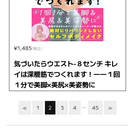
¥1,485
(税込)
気づいたらウエスト-８センチ キレ
イは深層筋でつくれます！――１回
１分で美脚×美尻×美姿勢に
…
≪
1
2
3
4
45
≫